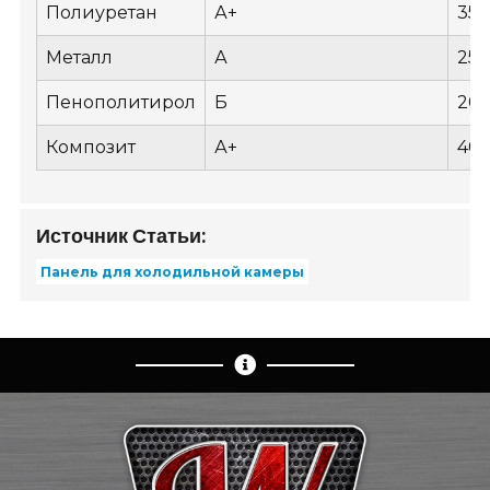
Полиуретан
А+
35
Металл
А
25
Пенополитирол
Б
20
Композит
А+
40
Источник Статьи:
Панель для холодильной камеры